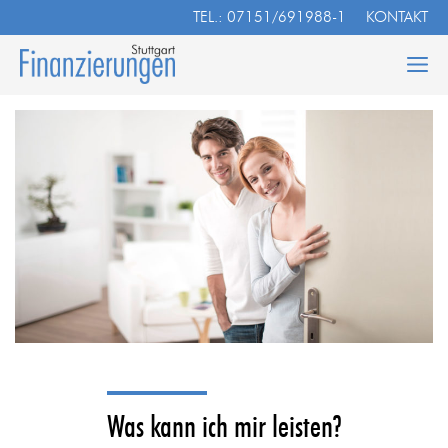
Zum
TEL.: 07151/691988-1
KONTAKT
Inhalt
springen
Was kann ich mir leisten?