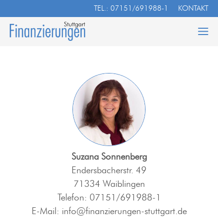
Zum
TEL.: 07151/691988-1
KONTAKT
Inhalt
springen
Suzana Sonnenberg
Endersbacherstr. 49
71334 Waiblingen
Telefon: 07151/691988-1
E-Mail: info@finanzierungen-stuttgart.de